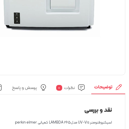
توضیحات
نظرات
پرسش و پاسخ
0
نقد و بررسی
اسپکتروفتومتر UV-Vis مدلLAMBDA 265 کمپانی perkin elmer