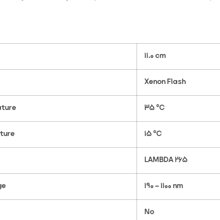
11.0 cm
Xenon Flash
ture
35 °C
ture
15 °C
LAMBDA 265
ge
190 – 1100 nm
No