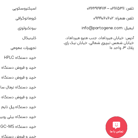
تلفن: 02175311 – 02122919474
اسپکتروسکوپی
تلفن همراه: 09199060602
کروماتوگرافی
ایمیل: info@partogene.com
بیوتکنولوژی
آدرس: خیابان میرداماد، جنب مترو میرداماد،
کلینیکال
خیابان شمس تبریزی شمالی، خیابان نیک رای،
پلاک 3، واحد 10
تجهیزات عمومی
خرید دستگاه HPLC
خرید و فروش دستگاه GC
خرید و فروش دستگاه 
خرید دستگاه ترمال سای
خرید و فروش دستگاه ICP-OES
خرید دستگاه ریل تایم Real Time
خرید دستگاه بیلی روبی
خرید دستگاه GC-MS
تماس با ما
خرید و فروش دستگاه ا