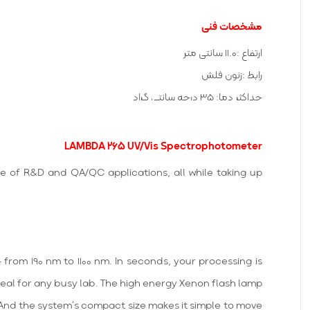
مشخصات فنی
ارتفاع :
11.0 سانتی متر
رابط :زنون فلش
حداکثر دما: 35 درجه سانتی گراد
حداقل دما :15 درجه سانتی گراد
نام مدل :LAMBDA 265
LAMBDA 265 UV/Vis Spectrophotometer
برد عملیاتی: 190 1100 نانومتر
ge of R&D and QA/QC applications, all while taking up
نام تجاری محصول :LAMBDA
وزن: 6.6 کیلوگرم
عرض: 32.0 سانتی متر
rom 190 nm to 1100 nm. In seconds, your processing is
deal for any busy lab. The high energy Xenon flash lamp
 And the system’s compact size makes it simple to move