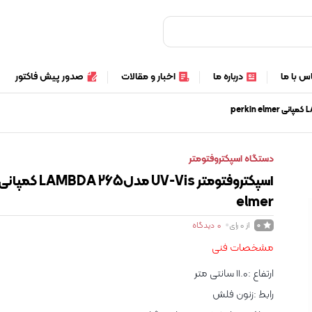
س با ما
درباره ما
اخبار و مقالات
صدور پیش فاکتور
دستگاه اسپکتروفتومتر
elmer
از 0 رای
0
دیدگاه
0
مشخصات فنی
ارتفاع :
11.0 سانتی متر
رابط :زنون فلش