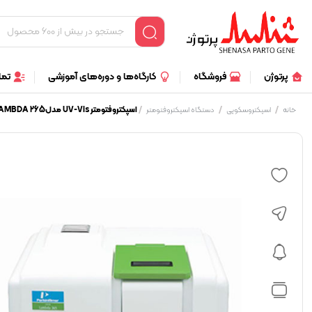
پرتوژن
فروشگاه
کارگاه‌ها و دوره‌های آموزشی
تما
/
/
/
اسپکتروفتومتر UV-Vis مدلLAMBDA 265 کمپانی perkin elmer
خانه
اسپکتروسکوپی
دستگاه اسپکتروفتومتر