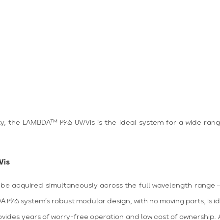
ity, the LAMBDA
™
265 UV/Vis is the ideal system for a wide ran
Vis
be acquired simultaneously across the full wavelength range – f
 265 system’s robust modular design, with no moving parts, is i
ovides years of worry-free operation and low cost of ownership.