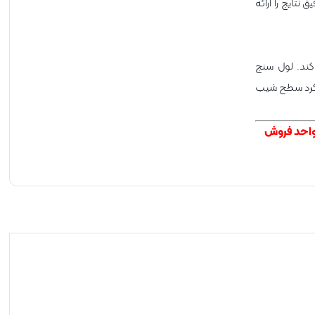
ت فرسا – ROTAVISC سریع و دقیق نتایج را ارائه
م می کند. لول سنج
ملکرد سطح شیب
احد فروش