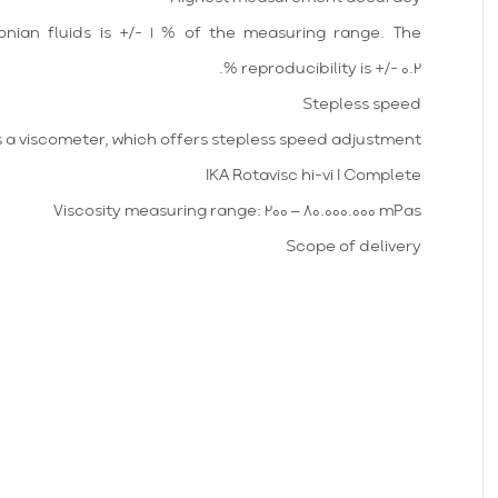
ian fluids is +/- 1 % of the measuring range. The
reproducibility is +/- 0.2 %.
Stepless speed
 a viscometer, which offers stepless speed adjustment.
IKA Rotavisc hi-vi I Complete
Viscosity measuring range: 200 – 80.000.000 mPas
Scope of delivery