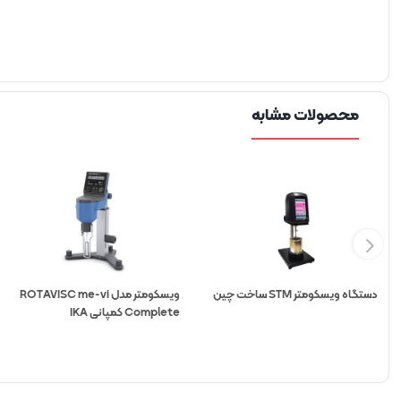
محصولات مشابه
دستگاه ویسکومتر STM ساخت چین
ویسکومتر مدل ROTAVISC me-vi
Complete کمپانی IKA