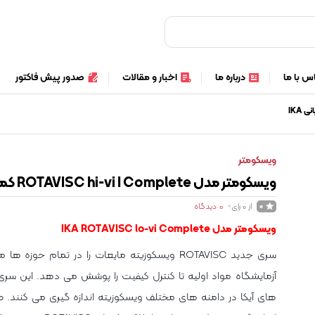
س با ما
درباره ما
اخبار و مقالات
صدور پیش فاکتور
ویسکومتر
ویسکومتر مدل ROTAVISC hi-vi I Complete کمپانی IKA
از 0 رای
0
دیدگاه
0
ویسکومتر مدل IKA ROTAVISC lo-vi Complete
سری جدید ROTAVISC ویسکوزیته مایعات را در تمام حوزه ه
آزمایشگاه مواد اولیه تا کنترل کیفیت را پوشش می دهد. این سری 
های آیکا در دامنه های مختلف ویسکوزیته اندازه گیری می کنند. ص