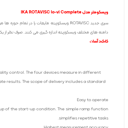
ویسکومتر مدل IKA ROTAVISC lo-vi Complete
سری جدید ROTAVISC ویسکوزیته مایعات را در تما
دامنه های مختلف ویسکوزیته اندازه گیری می کنند. صرف نظر از یک اندازه گیری ویسکوزیته ساد
کارکرد آسان
نمایشگر بزرگ ″۴٫۳ TFT امکان راهنمای بصری منو
رایج را ساده می کند.
جهت مشاوره و خرید انواع تجهیزات آزما
ality control. The four devices measure in different
te results. The scope of delivery includes a standard
Easy to operate
t-up of the start-up condition. The simple ramp function
simplifies repetitive tasks.
Highest measurement accuracy