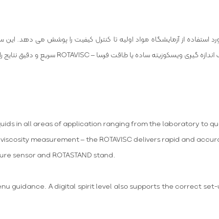
م حوزه ها مورد استفاده از آزمایشگاه مواد اولیه تا کنترل کیفیت را پوشش می دهد. ای
ه یا طاقت فرسا – ROTAVISC سریع و دقیق نتایج را ارائه می دهد.
 را فراهم می کند. لول سنج دیجیتل حلال از تنظیم صحیح شرایط راه اندازی پشتیبانی می 
یشگاهی با مشاوران
واحد فروش شرکت شناساپرتوژن
۷۵۳۱۱ – ۰۲۱
در ارتباط
uids in all areas of application ranging from the laboratory to qu
 viscosity measurement – the ROTAVISC delivers rapid and accura
rature sensor and ROTASTAND stand.
enu guidance. A digital spirit level also supports the correct se