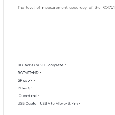
The level of measurement accuracy of the ROTAVIS
ROTAVISC hi-vi I Complete
ROTASTAND
SP set-2
PT 100.8
Guard rail
USB Cable – USB A to Micro-B, 2 m