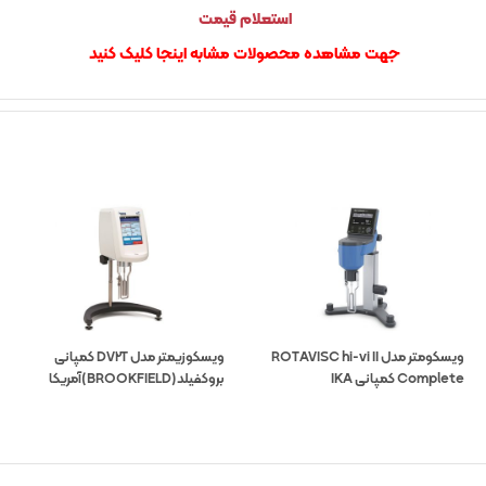
استعلام قیمت
جهت مشاهده محصولات مشابه اینجا کلیک کنید
ویسکومتر مدل ROTAVISC hi-vi II
ویسکوزیمتر مدل DV2T کمپانی
Complete کمپانی IKA
بروکفیلد(BROOKFIELD)آمریکا