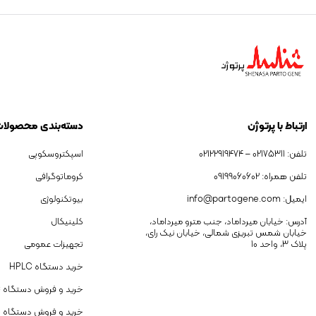
ارتباط با پرتوژن
دسته‌بندی محصولا
تلفن: 02175311 – 02122919474
اسپکتروسکوپی
تلفن همراه: 09199060602
کروماتوگرافی
ایمیل: info@partogene.com
بیوتکنولوژی
آدرس: خیابان میرداماد، جنب مترو میرداماد،
کلینیکال
خیابان شمس تبریزی شمالی، خیابان نیک رای،
پلاک 3، واحد 10
تجهیزات عمومی
خرید دستگاه HPLC
خرید و فروش دستگاه GC
خرید و فروش دستگاه 