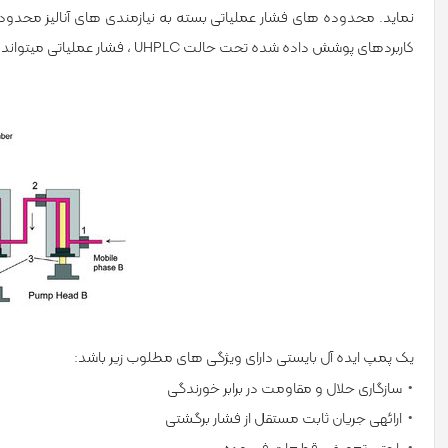
کاربردهای پوشش داده شده تحت حالت UHPLC ، فشار عملیاتی می­تواند تا 15000-18000 psi بالا رود.
یک پمپ ایده ­آل بایستی دارای ویژگی­ های مطلوب زیر باشد:
سازگاری حلال و مقاومت در برابر خورندگی
ارائه­ی جریان ثابت مستقل از فشار برگشتی