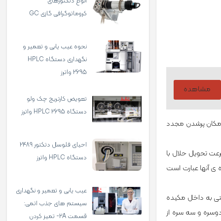
انواع دتکتورهای
کروماتوگرافی گازی GC
نحوه عیب یابی و تعمیر و
نگهداری دستگاه HPLC
2695 واترز
مشاهده
تعویض کارتریج چک ولو
دستگاه HPLC 2695 واترز
، امکان پرشدن مجدد
احیای فلوسل دتکتور 2489
رعت تحویل حلال با
دستگاه HPLC واترز
­ ی آنها عبارت است
عیب یابی و تعمیر و نگهداری
تی به داخل مکیده
سیستم های جذب اتمی:
دوسره و سه سره از
قسمت 2A- تمیز کردن