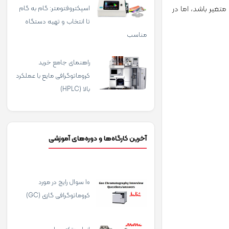
نماید. محدوده­ های فشار عملیاتی بسته به نیازمندی­ های آنالیز محدوده­ ی وسیعی دارد. در عملیات تحلیلی عادی فشار می­تواند بین 2000 تا 5000 psi متغیر باشد، اما در
اسپکتروفتومتر: گام به گام
تا انتخاب و تهیه دستگاه
مناسب
راهنمای جامع خرید
کروماتوگرافی مایع با عملکرد
بالا (HPLC)
آخرین کارگاه‌ها و دوره‌های آموزشی
10 سوال رایج در مورد
کروماتوگرافی گازی (GC)