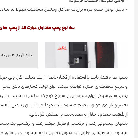
راحتی تعویض قطعات فرسوده
پایین بودن حجم مرده برای به حداقل رساندن مشکلات مربوط به مبادله
سه نوع پمپ متداول عبارت اند از پمپ ­ها
اندازه گیری مس به
پمپ­ های فشار ثابت با استفاده از فشار حاصل از یک سیلندر گاز، دِبی جری
و سریع محفظه­ ی حلال را فراهم می­کند. برای تولید فشارهای بالای مایع، ب
پمپ­ های سرنگی برای ستون­هایی با سوراخ کوچک مناسب هستند. دِبی ثا
تغییر ولتاژ روی موتور تنظیم می­شود. این پمپ­ها جریان بدون نبضی را مس
از ظرفیت محدود حلال و محدودیت در عملکرد گرادیانی.
پمپ­های پیستونی رفت و برگشتی از طریق حرکت رفت و برگشتی یک پیستو
می­شود و با ضربه­ ی جلویی به ستون تحویل داده می­شود. دِبی­ های جری