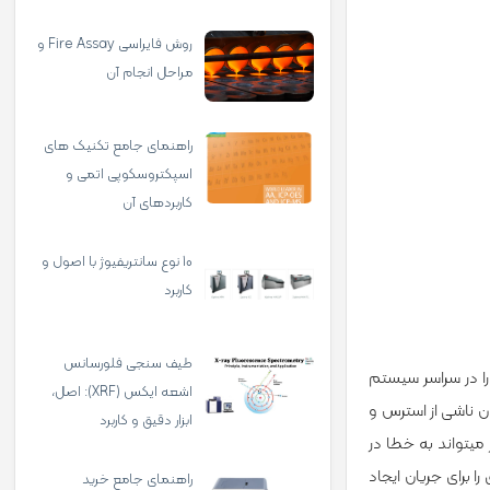
روش فایراسی Fire Assay و
مراحل انجام آن
راهنمای جامع تکنیک‌ های
اسپکتروسکوپی اتمی و
کاربردهای آن
10 نوع سانتریفیوژ با اصول و
کاربرد
طیف سنجی فلورسانس
فاز متحرک را در سراسر سیستم
اشعه ایکس (XRF): اصل،
ون ناشی از استرس و
ابزار دقیق و کاربرد
 پارامتر می­تواند به خطا در
یری را برای جریان ایجاد
راهنمای جامع خرید