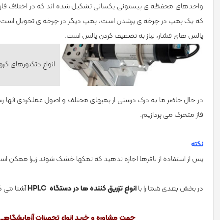
که یک پمپ در چرخه­ ی پرشدن است، پمپ دیگر در چرخه­ ی تحویل است. در د
پالس­ های فشار، نیاز به تضعیف کردن پالس است.
انواع دتکتورهای کروم
در حال حاضر ما به درک درستی از پمپ­های مختلف و اصول عملکردی آنها رسید
فاز متحرک می­ پردازیم.
نکته­
پس از استفاده از بافرها اجازه ندهید که نمک­ها خشک شوند زیرا ممکن ا
در بخش بعدی شما را با
انواع تزریق­ کننده­ ها در دستگاه HPLC
آشنا می­ ک
جهت مشاوره و خرید انواع تجهیزات آزمایشگاهی