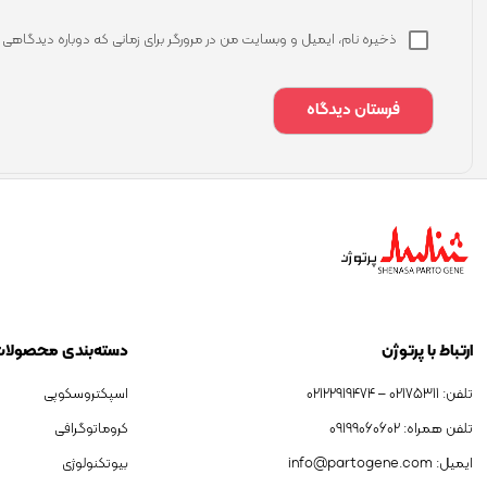
ذخیره نام، ایمیل و وبسایت من در مرورگر برای زمانی که دوباره دیدگاهی
ارتباط با پرتوژن
دسته‌بندی محصولا
تلفن: 02175311 – 02122919474
اسپکتروسکوپی
تلفن همراه: 09199060602
کروماتوگرافی
ایمیل: info@partogene.com
بیوتکنولوژی