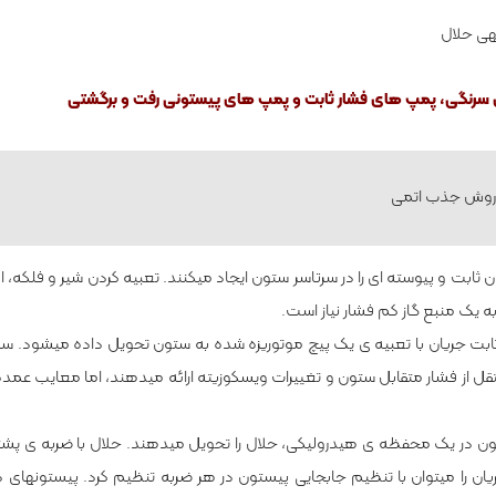
­ی حلال
ی سرنگی، پمپ­ های فشار ثابت و پمپ ­های پیستونی رفت و برگشتی
 روش جذب اتمی
ان ثابت و پیوسته ­ای را در سرتاسر ستون ایجاد می­کنند. تعبیه کردن شیر و فلکه
ه یک منبع گاز کم ­فشار نیاز است.
بت جریان با تعبیه­ ی یک پیچ موتوریزه شده به ستون تحویل داده می­شود. س
تقل از فشار متقابل ستون و تغییرات ویسکوزیته ارائه می­دهند، اما معایب عمده
ن در یک محفظه­ ی هیدرولیکی، حلال را تحویل می­دهند. حلال با ضربه­ ی پش
ان را می­توان با تنظیم جابجایی پیستون در هر ضربه تنظیم کرد. پیستون­های 