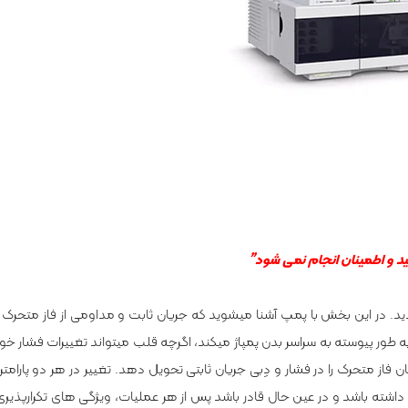
د و اطمینان انجام نمی­ شود”
شما از نقش مهم یک آشکارساز در سیستم HPLC آگاه شدید. در این بخش با پمپ آشنا می­شوید که جریان ثابت و مداومی از 
را به طور پیوسته به سراسر بدن پمپاژ می­کند، اگرچه قلب می­تواند تغییرات فشار خ
 ای مشخص تحمل کند، اما پمپ HPLC بایستی جریان فاز متحرک را در فشار و دِبی جریان ثابتی تحویل دهد. تغییر در هر دو
HP بایستی مقاومت و استحکام داشته باشد و در عین حال قادر باشد پس از هر عملیات، ویژگی­ های تکرارپذ