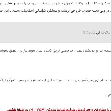
واحدهای محفظه­ ی پیستونی یکسانی تشکیل شده اند که در اختلاف فاز 1800 یا 1200 عمل می­کنند. تحویل حلال در سیستم­های پمپ ر
ِبی ثابت جریان، خروجی پرفشار و عملکرد گرادیانی امکان­پذیر است. با این حا
اتوگرافی گازی GC
ه ایم و در بخش بعدی به بررسی تزریق­ کننده­ های مورد نیاز برای تزریق نمونه
ست به اجزای پمپ آسیب برسانند. همیشه قبل از خاموش کردن سیستم آن را با آب 
نیم.
 با مشاوران واحد فروش شرکت شناسا پرتوژن
۷۵۳۱۱ – ۰۲۱
در ارتباط باشید.