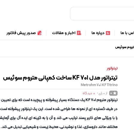
س با ما
درباره ما
اخبار و مقالات
صدور پیش فاکتور
تیتراتور
تیتراتور مدل KF 701 ساخت کمپانی متروم سوئیس
Metrohm 701 KF Titrino
از 0 رای
0
دیدگاه
0
تیتراتور متروم 701 KF یک دستگاه بسیار پیشرفته و پیچیده است که برای ت
در طیف گسترده ای از نمونه ها طراحی شده است. این یک تیتراتور پیشرفته است 
را با ویژگی های کاربر پسند ترکیب می کند و آن را به گزینه ای ایده آل برای آزمای
مختلف مانند داروسازی، غذا و نوشیدنی، محیط زیست و شیمیایی تبدیل می کند.