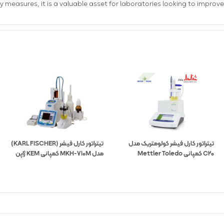
y measures, it is a valuable asset for laboratories looking to improve
تیتراتور کارل فیشر کولومتریک مدل
تیتراتور کارل فیشر (KARL FISCHER)
C20 کمپانی Mettler Toledo
مدل MKH-710M کمپانی KEM ژاپن