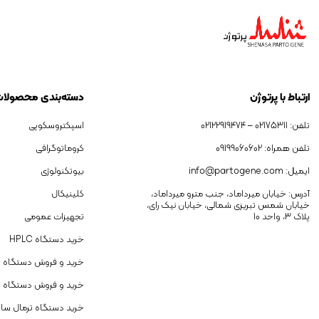
ارتباط با پرتوژن
دسته‌بندی محصولا
تلفن: 02175311 – 02122919474
اسپکتروسکوپی
تلفن همراه: 09199060602
کروماتوگرافی
ایمیل: info@partogene.com
بیوتکنولوژی
آدرس: خیابان میرداماد، جنب مترو میرداماد،
کلینیکال
خیابان شمس تبریزی شمالی، خیابان نیک رای،
پلاک 3، واحد 10
تجهیزات عمومی
خرید دستگاه HPLC
خرید و فروش دستگاه GC
خرید و فروش دستگاه 
خرید دستگاه ترمال سای