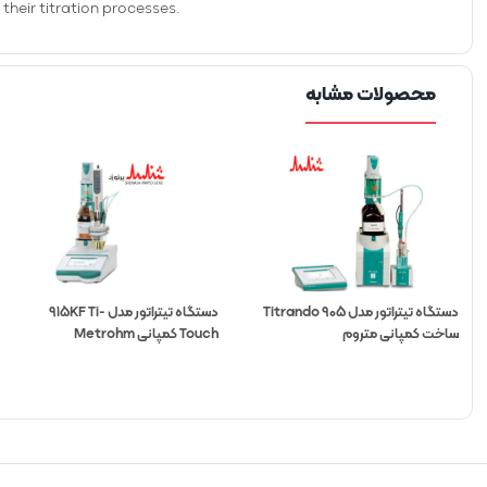
 their titration processes.
محصولات مشابه
دستگاه تیتراتور مدل 905 Titrando
دستگاه تیتراتور مدل 915KF Ti-
ساخت کمپانی متروم
Touch کمپانی Metrohm