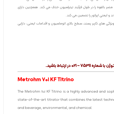
بخارات مضر بالقوه را در طول فرآیند تیتراسیون حذف می کند. همچنین دارای
 ایمنی اپراتور را تضمین می کند.
ی دهد. با ویژگی های کاربر پسند، سطح بالای اتوماسیون و اقدامات ایمنی، دارایی
توژن
با شماره
۷۵۳۱۱ – ۰۲۱
در ارتباط باشید.
Metrohm 701 KF Titrino
The Metrohm 701 KF Titrino is a highly advanced and sop
state-of-the-art titrator that combines the latest techno
and beverage, environmental, and chemical.