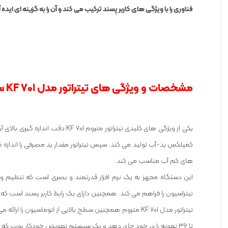
فناوری را با ویژگی های کاربر پسند ترکیب می کند و آن را به گزینه ای ا
مشخصات و ویژگی های تیتراتور مدل KF 701 ساخت کمپانی متروم سوئیس:
یکی از ویژگی های کلیدی تیترا
کمپلکس ید-آب تولید می کند. سپس تیتراتور مقدار ید مصرفی را اندازه 
های کم آب مناسب می کند.
این دستگاه مجهز به یک نرم افزار قدرتمند و بصری است که تنظیم و اج
تیتراسیون را فراهم می کند. همچنین دارای یک رابط کاربر پسند است که کار 
تیتراتور مدل KF 701 متروم همچنین سطح بالایی از اتوماس
تا 36 نمونه را در خود جای دهد و یک سیستم تعویض خودکار بورت که هر بار نتایج دقیق و قابل اعتمادی را تضمین می کند. این نه تنها باعث صرفه جویی در زمان و تلاش می شود، بلکه خطر خطای انسانی را نیز کاهش می دهد.