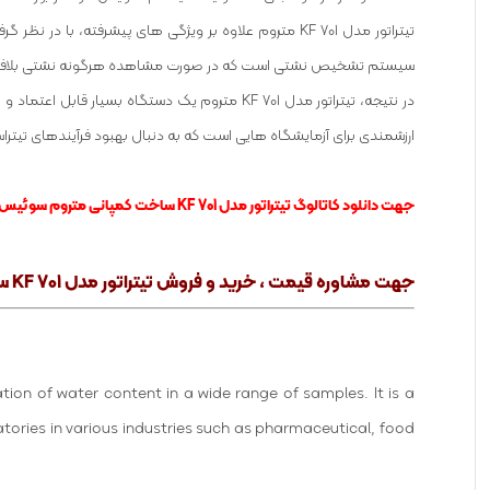
تیتراتور مدل KF 701 متروم علاوه بر ویژگی های پیشرفت
سیستم تشخیص نشتی است که در صورت مشاهده هرگونه نشتی بلافاصله فرآ
در نتیجه، تیتراتور مدل KF 701 متروم یک دستگا
ارزشمندی برای آزمایشگاه هایی است که به دنبال بهبود فرآیندهای تیت
جهت دانلود کاتالوگ تیتراتور مدل KF 701 ساخت کمپانی متروم سوئیس
جهت مشاوره قیمت ، خرید و فروش تیتراتور مدل KF 701 ساخت کمپانی متروم سوئیس
ion of water content in a wide range of samples. It is a
atories in various industries such as pharmaceutical, food